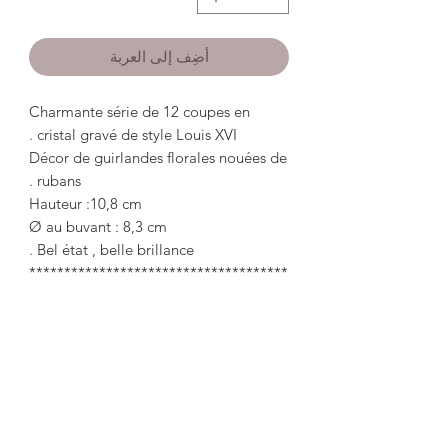
أضِف إلى العربة
Charmante série de 12 coupes en
cristal gravé de style Louis XVI .
Décor de guirlandes florales nouées de
rubans .
Hauteur :10,8 cm
Ø au buvant : 8,3 cm
Bel état , belle brillance .
*************************************
*******
Charming series of 12 crystal cups
engraved in the Louis XVI style.
Decor of floral garlands knotted with
ribbons.
Height: 10.8 cm
Ø by the drinker: 8.3 cm