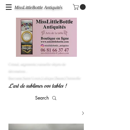
MissLittleBottle Antiquités
Cristal, argenterie,vaisselle objets de
décoration...
Baccarat,Saint Louis,Lalique,Daum,Christofle
L'art de sublimer vos tables !