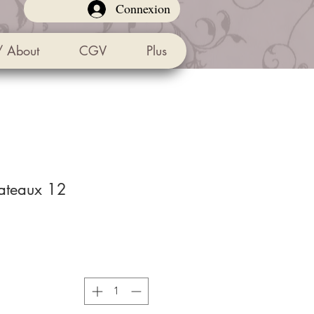
Connexion
/ About
CGV
Plus
12 fourchettes à gateaux