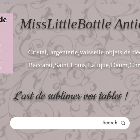
MissLittleBottle Anti
Cristal, argenterie,vaisselle objets de dé
Baccarat,Saint Louis,Lalique,Daum,Chri
L'art de sublimer vos tables !