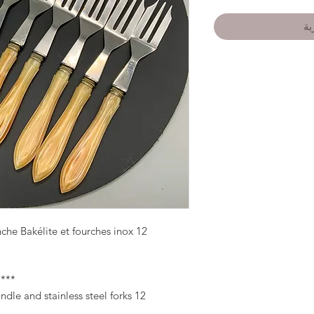
بة
12 fourchettes à gâteaux vintage manche Bakélite et fourches inox.
****
12 vintage cake forks with Bakelite handle and stainless steel forks.