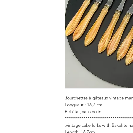
Longueur : 16,7 cm
Bel état, sans écrin
********************************
Length: 16.7cm