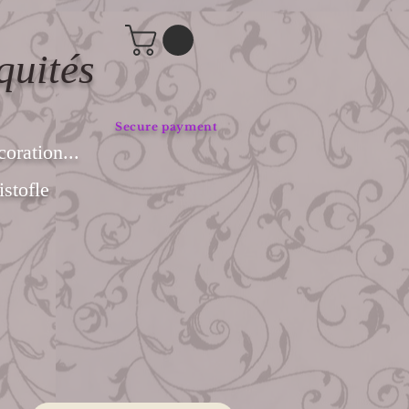
quités
Secure payment
coration...
stofle