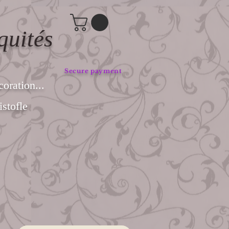
quités
Secure payment
coration...
stofle