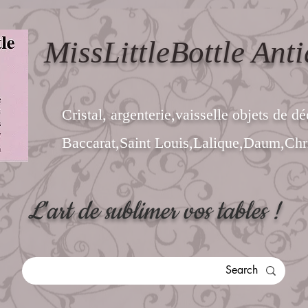
MissLittleBottle Anti
Cristal, argenterie,vaisselle objets de dé
Baccarat,Saint Louis,Lalique,Daum,Chri
L'art de sublimer vos tables !