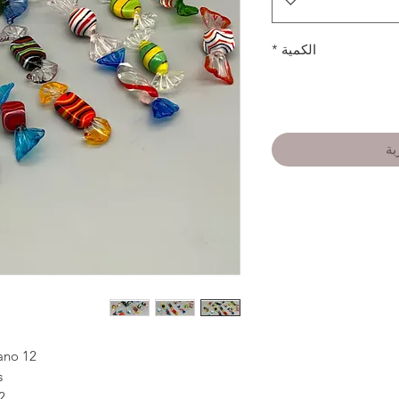
الكمية
*
بة
12 repose-couteaux en verre de Murano .
.
disponibles au choix A ou B