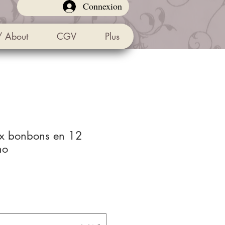
Connexion
/ About
CGV
Plus
aux bonbons en
no