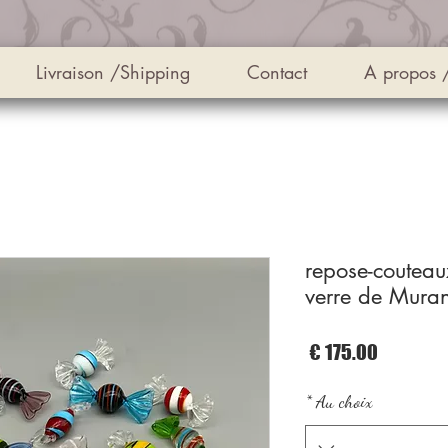
Livraison /Shipping
Contact
A propos 
12 repose-coute
verre de Mura
السعر
*
Au choix