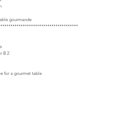
m
table gourmande !
***************************************
.
2 series available to choose from A or B
m
ve for a gourmet table!