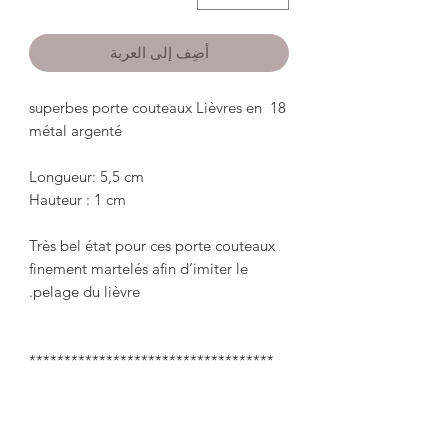
أضِف إلى العربة
18 superbes porte couteaux Lièvres en 
Très bel état pour ces porte couteaux 
finement martelés afin d’imiter le 
18 superb hare knife holders in silver 