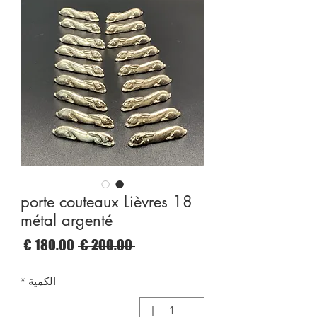
18 porte couteaux Lièvres
métal argenté
سعر
سعر
 ‏200.00 € 
عادي
البيع
الكمية
*