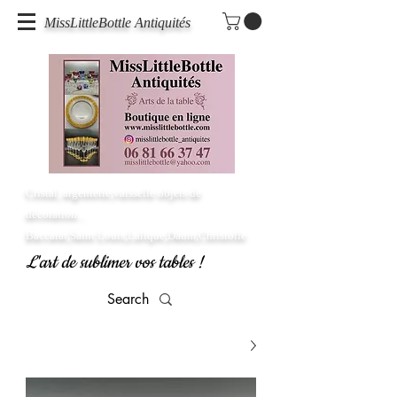
MissLittleBottle Antiquités
Cristal, argenterie,vaisselle objets de
décoration...
Baccarat,Saint Louis,Lalique,Daum,Christofle
L'art de sublimer vos tables !