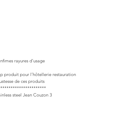
infimes rayures d’usage.
produit pour l’hôtellerie restauration
stesse de ces produits .
***********************
3 superb octagonal trays in 18/10 stainless steel Jean Couzon