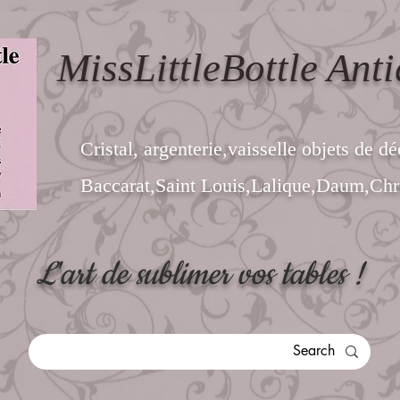
MissLittleBottle Anti
Cristal, argenterie,vaisselle objets de dé
Baccarat,Saint Louis,Lalique,Daum,Chri
L'art de sublimer vos tables !