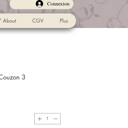
Connexion
/ About
CGV
Plus
3 plateaux Jean Couzon