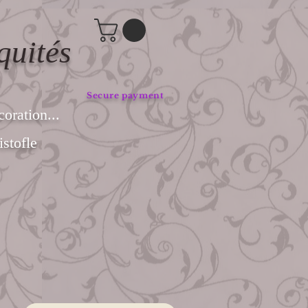
quités
Secure payment
coration...
stofle