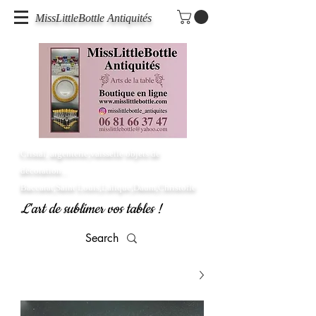
MissLittleBottle Antiquités
Cristal, argenterie,vaisselle objets de
décoration...
Baccarat,Saint Louis,Lalique,Daum,Christofle
L'art de sublimer vos tables !