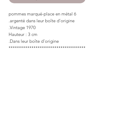
6 pommes marqué-place en métal
argenté dans leur boîte d’origine.
Vintage 1970.
Hauteur : 3 cm
Dans leur boîte d’origine.
*************************************
***********
6 marked-place apples in silver metal
in their original box.
Vintage 1970.
Height: 3cm
In their original box.
misslittlebottle@yahoo.com
Tel:
06.81.66.37.47
Immatriculation
880 727 730
R.C.S Saint Etienne