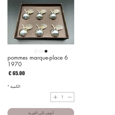
6 pommes marque-place
1970
السع
الكمية
*
أضِف إلى العربة