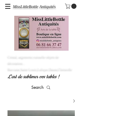
MissLittleBottle Antiquités
Cristal, argenterie,vaisselle objets de
décoration...
Baccarat,Saint Louis,Lalique,Daum,Christofle
L'art de sublimer vos tables !