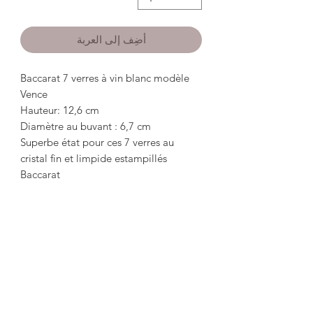
أضِف إلى العربة
Baccarat 7 verres à vin blanc modèle
Vence
Hauteur: 12,6 cm
Diamètre au buvant : 6,7 cm
Superbe état pour ces 7 verres au
cristal fin et limpide estampillés
Baccarat
*************************************
*************************************
Baccarat 7 white wine glasses model
Vence
Height: 12.6 cm
Diameter at the drink: 6.7 cm
Superb condition for these 7 fine and
clear crystal glasses stamped Baccarat