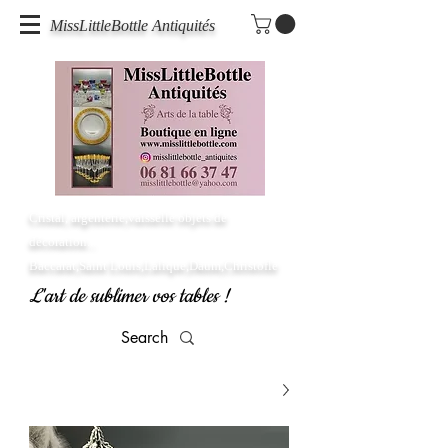
MissLittleBottle Antiquités
Cristal, argenterie,vaisselle objets de
décoration...
Baccarat,Saint Louis,Lalique,Daum,Christofle
L'art de sublimer vos tables !