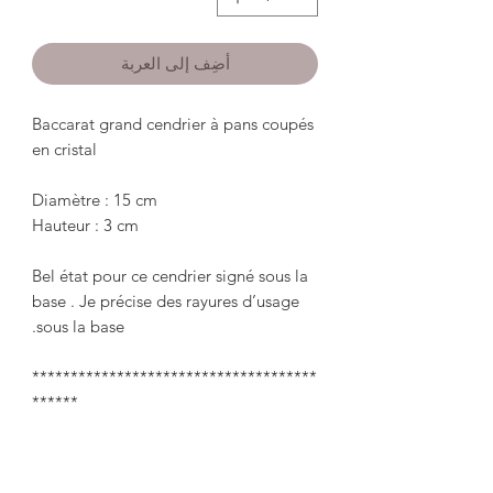
أضِف إلى العربة
Baccarat grand cendrier à pans coupés 
Bel état pour ce cendrier signé sous la 
base . Je précise des rayures d’usage 
*************************************
Baccarat large ashtray with cut sides in 