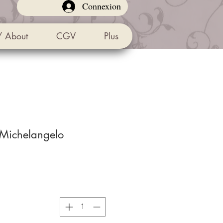
Connexion
/ About
CGV
Plus
 Michelangelo