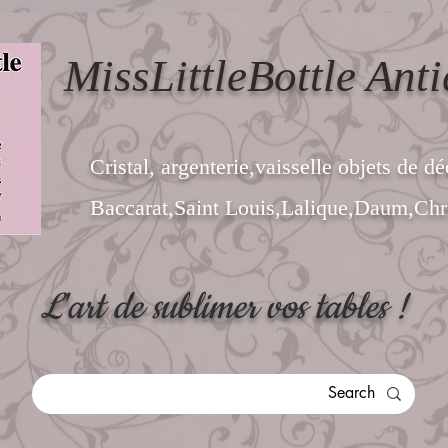
MissLittleBottle Anti
Cristal, argenterie,vaisselle objets de dé
Baccarat,Saint Louis,Lalique,Daum,Chri
L'art de sublimer vos tables !