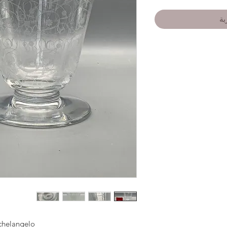
بة
helangelo.