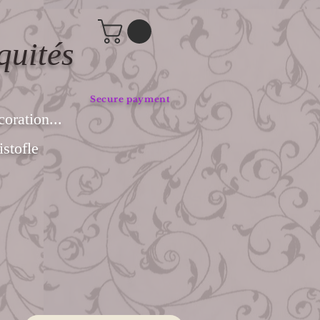
quités
Secure payment
coration...
stofle