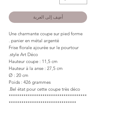
أضِف إلى العربة
Une charmante coupe sur pied forme
panier en métal argenté .
Frise florale ajourée sur le pourtour
style Art Déco.
Hauteur coupe : 11,5 cm
Hauteur à la anse : 27,5 cm
Ø : 20 cm
Poids : 426 grammes
Bel état pour cette coupe très déco.
*************************************
********************************
A charming cut on foot in the shape of
a silver metal basket.
Openwork floral frieze around the
perimeter Art Deco style.