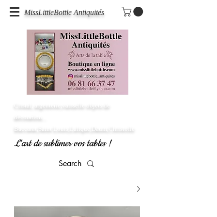
MissLittleBottle Antiquités
Cristal, argenterie,vaisselle objets de
décoration...
Baccarat,Saint Louis,Lalique,Daum,Christofle
L'art de sublimer vos tables !