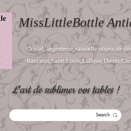
MissLittleBottle Anti
Cristal, argenterie,vaisselle objets de dé
Baccarat,Saint Louis,Lalique,Daum,Chri
L'art de sublimer vos tables !