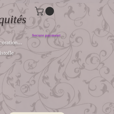
quités
Secure payment
coration...
stofle