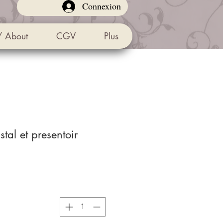
Connexion
/ About
CGV
Plus
stal et presentoir