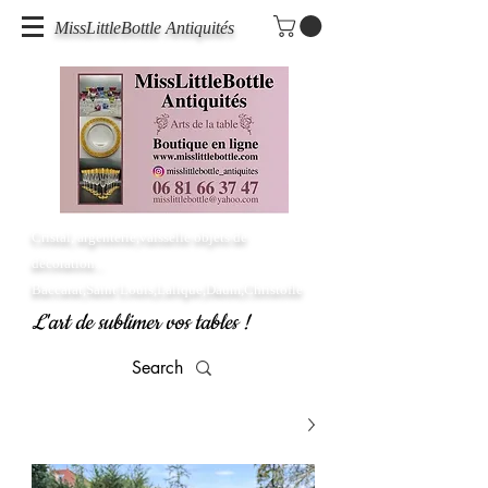
MissLittleBottle Antiquités
Cristal, argenterie,vaisselle objets de
décoration...
Baccarat,Saint Louis,Lalique,Daum,Christofle
L'art de sublimer vos tables !