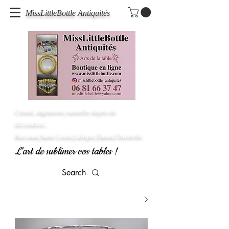
MissLittleBottle Antiquités
Cristal, argenterie,vaisselle objets de
décoration...
Baccarat,Saint Louis,Lalique,Daum,Christofle
L'art de sublimer vos tables !