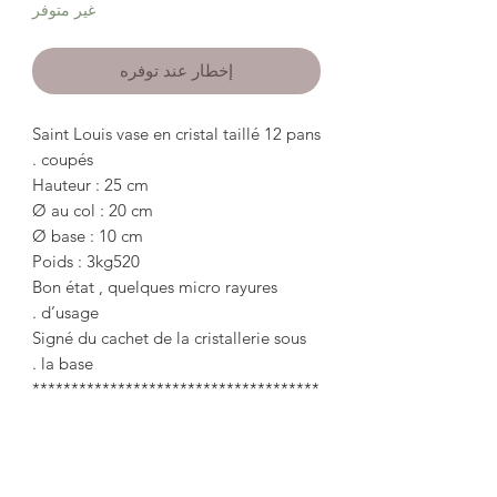
غير متوفر
إخطار عند توفره
Saint Louis vase en cristal taillé 12 pans
coupés .
Hauteur : 25 cm
Ø au col : 20 cm
Ø base : 10 cm
Poids : 3kg520
Bon état , quelques micro rayures
d’usage .
Signé du cachet de la cristallerie sous
la base .
*************************************
*************************************
*******
Saint Louis cut crystal vase 12 sides cut.
Height: 25 cm