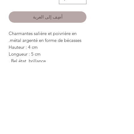
أضِف إلى العربة
Charmantes salière et poivrière en
métal argenté en forme de bécasses.
Hauteur : 4 cm
Longueur : 5 cm
Bel état, brillance .
*************************************
****************************
Charming salt and pepper shakers in
silver metal in the shape of woodcocks.
Height: 4 cm
Length: 5cm
Good condition, shine.