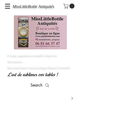
MissLittleBottle Antiquités
Cristal, argenterie,vaisselle objets de
décoration...
Baccarat,Saint Louis,Lalique,Daum,Christofle
L'art de sublimer vos tables !