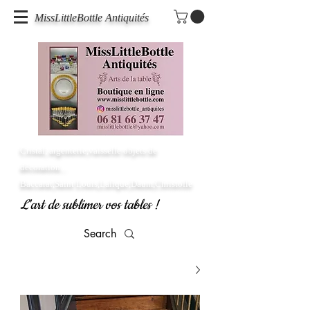
MissLittleBottle Antiquités
Cristal, argenterie,vaisselle objets de
décoration...
Baccarat,Saint Louis,Lalique,Daum,Christofle
L'art de sublimer vos tables !