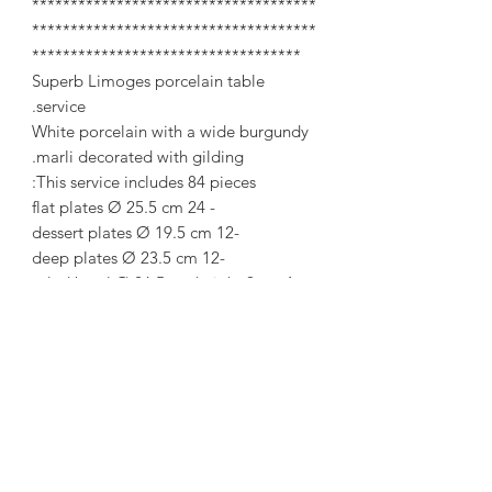
*************************************
*************************************
***********************************
Superb Limoges porcelain table
service.
White porcelain with a wide burgundy
marli decorated with gilding.
This service includes 84 pieces:
- 24 flat plates Ø 25.5 cm
-12 dessert plates Ø 19.5 cm
-12 deep plates Ø 23.5 cm
- 1 salad bowl Ø 26.5 cm height 9 cm
- 1 soup bowl Ø 26 cm
- 1 oval dish 36.5 cm x 23 cm
- 1 hollow round dish Ø 28.5 cm
- 1 round flat dish Ø 28.5 cm
- 1 sauce bowl on a fixed frame
- 1 cake plate Ø 24.5 cm
- 12 coffee cups Ø 9 cm at the drinker
- 12 cups Ø 13.5 cm