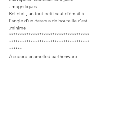
magnifiques .
Bel état , un tout petit saut d’émail à
l’angle d’un dessous de bouteille c’est
minime.
*************************************
*************************************
******
A superb enamelled earthenware
placemat from the 50s/60s including:
1 trivet decorated with braided
basketwork with 2 matching Vallauris
earthenware bottle coasters
12 knife rests decorated with fruits and
vegetables
trivet: 23 cm x 18 cm
coasters: 14 cm x 12 cm
Knife rest length: 9.2 cm
A beautiful set, to decorate your spring
tables