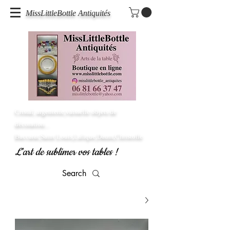
MissLittleBottle Antiquités
Cristal, argenterie,vaisselle objets de
décoration...
Baccarat,Saint Louis,Lalique,Daum,Christofle
L'art de sublimer vos tables !