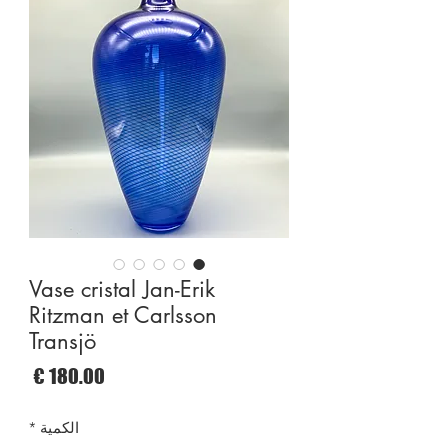
Vase cristal Jan-Erik
Ritzman et Carlsson
Transjö
السع
الكمية
*