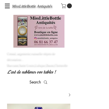
MissLittleBottle Antiquités
Cristal, argenterie,vaisselle objets de
décoration...
Baccarat,Saint Louis,Lalique,Daum,Christofle
L'art de sublimer vos tables !