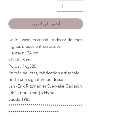
أضِف إلى العربة
Un joli vase en cristal , à décor de fines
lignes bleues entrecroisées.
Hauteur : 34 cm
Ø col : 3 cm
Poids : 1kg820
En très bel état, fabrication artisanale,
porte une signature en dessous
Jan -Erik Ritzman et Sven-ake Carlsson
( RC ) pour transjö Hytta
Suede 1985
*************************************
*************************
A pretty crystal vase, decorated with
fine intersecting blue lines.